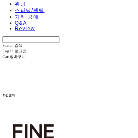
위빙
스피닝/펠팅
기타 공예
Q&A
Review
Search
검색
Log In
로그인
Cart
장바구니
화인센터