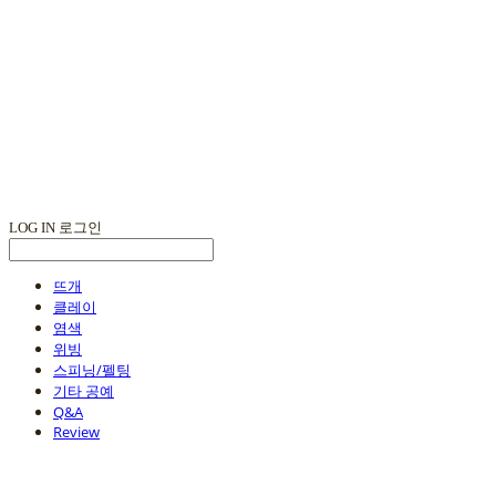
LOG IN
로그인
뜨개
클레이
염색
위빙
스피닝/펠팅
기타 공예
Q&A
Review