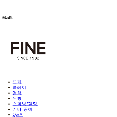
화인센터
뜨개
클레이
염색
위빙
스피닝/펠팅
기타 공예
Q&A