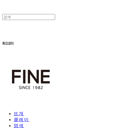
화인센터
뜨개
클레이
염색