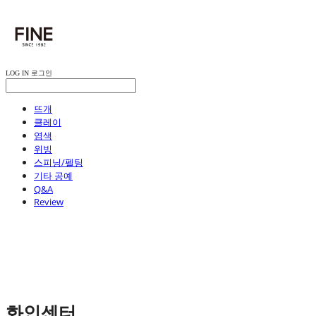
LOG IN
로그인
뜨개
클레이
염색
위빙
스피닝/펠팅
기타 공예
Q&A
Review
화인센터