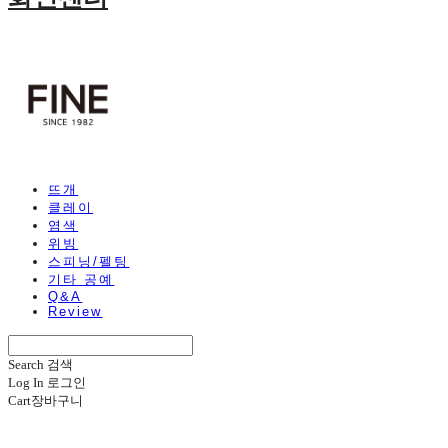
뜨개
클레이
염색
위빙
스피닝/펠팅
기타 공예
Q&A
Review
Search
검색
Log In
로그인
Cart
장바구니