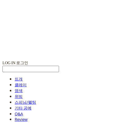
LOG IN
로그인
뜨개
클레이
염색
위빙
스피닝/펠팅
기타 공예
Q&A
Review