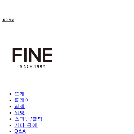
화인센터
뜨개
클레이
염색
위빙
스피닝/펠팅
기타 공예
Q&A