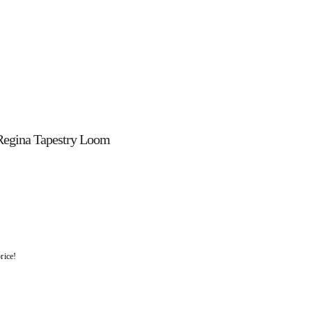
a Tapestry Loom
rice!