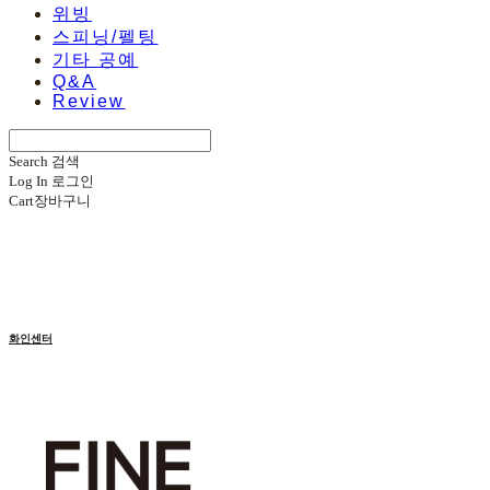
위빙
스피닝/펠팅
기타 공예
Q&A
Review
Search
검색
Log In
로그인
Cart
장바구니
화인센터