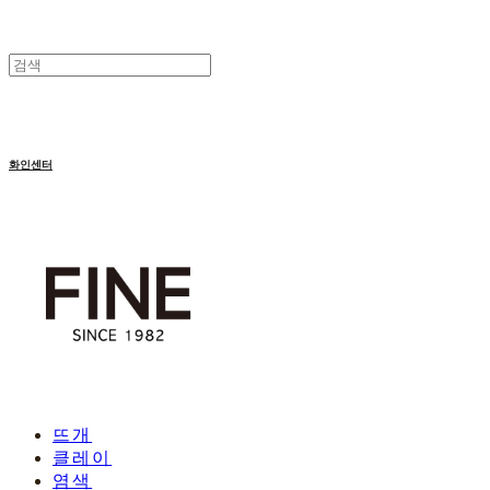
화인센터
뜨개
클레이
염색