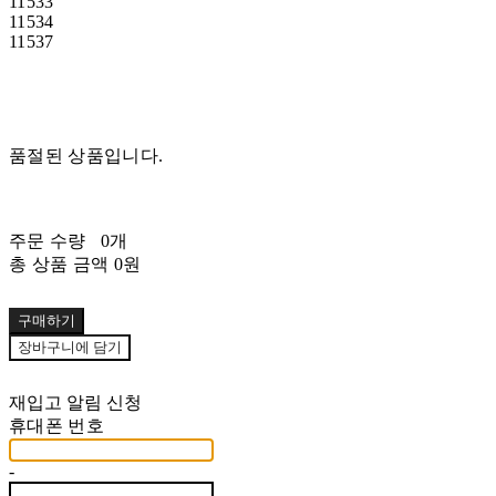
11533
11534
11537
품절된 상품입니다.
주문 수량
0개
총 상품 금액
0원
구매하기
장바구니에 담기
재입고 알림 신청
휴대폰 번호
-