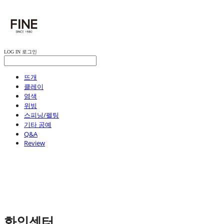
LOG IN
로그인
뜨개
클레이
염색
위빙
스피닝/펠팅
기타 공예
Q&A
Review
화인센터