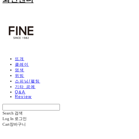
뜨개
클레이
염색
위빙
스피닝/펠팅
기타 공예
Q&A
Review
Search
검색
Log In
로그인
Cart
장바구니