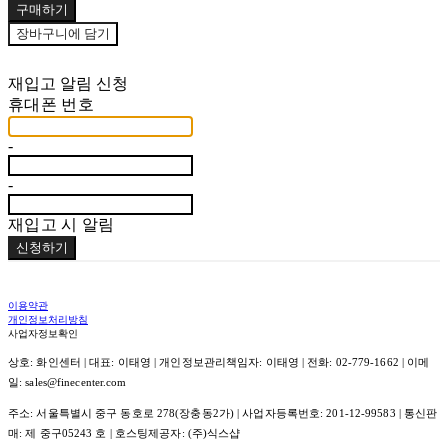
구매하기
장바구니에 담기
재입고 알림 신청
휴대폰 번호
-
-
재입고 시 알림
신청하기
이용약관
개인정보처리방침
사업자정보확인
상호: 화인센터 | 대표: 이태영 | 개인정보관리책임자: 이태영 | 전화: 02-779-1662 | 이메
일: sales@finecenter.com
주소: 서울특별시 중구 동호로 278(장충동2가) | 사업자등록번호:
201-12-99583
| 통신판
매:
제 중구05243 호
| 호스팅제공자: (주)식스샵