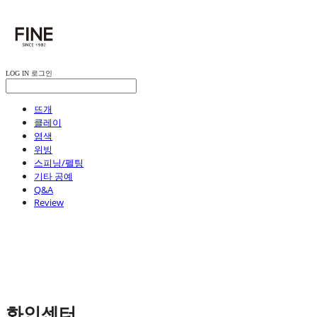
LOG IN
로그인
뜨개
클레이
염색
위빙
스피닝/펠팅
기타 공예
Q&A
Review
화인센터