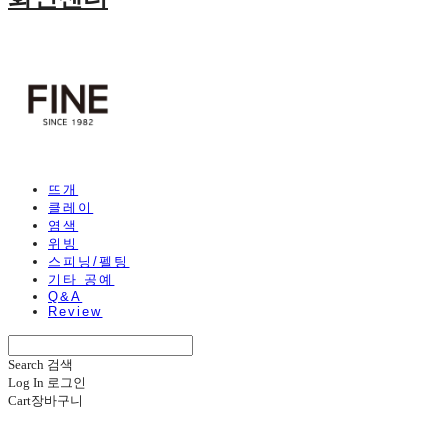
뜨개
클레이
염색
위빙
스피닝/펠팅
기타 공예
Q&A
Review
Search
검색
Log In
로그인
Cart
장바구니