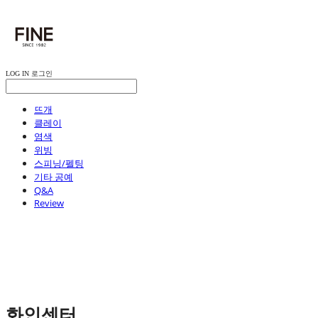
LOG IN
로그인
뜨개
클레이
염색
위빙
스피닝/펠팅
기타 공예
Q&A
Review
화인센터