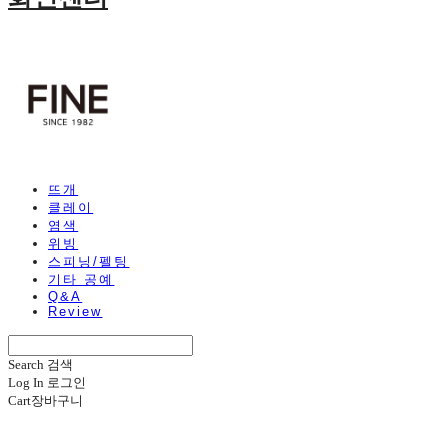
뜨개
클레이
염색
위빙
스피닝/펠팅
기타 공예
Q&A
Review
Search
검색
Log In
로그인
Cart
장바구니