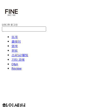
LOG IN
로그인
뜨개
클레이
염색
위빙
스피닝/펠팅
기타 공예
Q&A
Review
화인센터