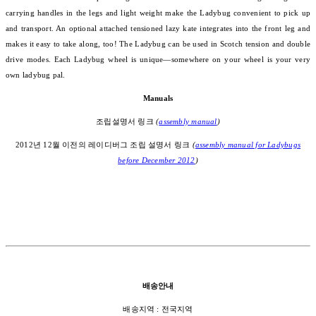
carrying handles in the legs and light weight make the Ladybug convenient to pick up
and transport. An optional attached tensioned lazy kate integrates into the front leg and
makes it easy to take along, too! The Ladybug can be used in Scotch tension and double
drive modes. Each Ladybug wheel is unique—somewhere on your wheel is your very
own ladybug pal.
Manuals
조립설명서 링크
(
assembly manual
)
2012년 12월 이전의 레이디버그 조립 설명서 링크
(
assembly manual for Ladybugs
before December 2012
)
배송안내
배송지역 : 전국지역