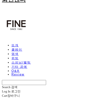
뜨개
클레이
염색
위빙
스피닝/펠팅
기타 공예
Q&A
Review
Search
검색
Log In
로그인
Cart
장바구니