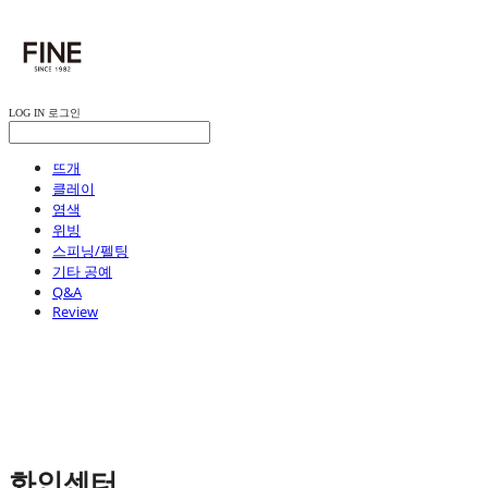
LOG IN
로그인
뜨개
클레이
염색
위빙
스피닝/펠팅
기타 공예
Q&A
Review
화인센터