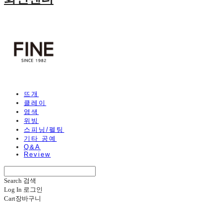
뜨개
클레이
염색
위빙
스피닝/펠팅
기타 공예
Q&A
Review
Search
검색
Log In
로그인
Cart
장바구니