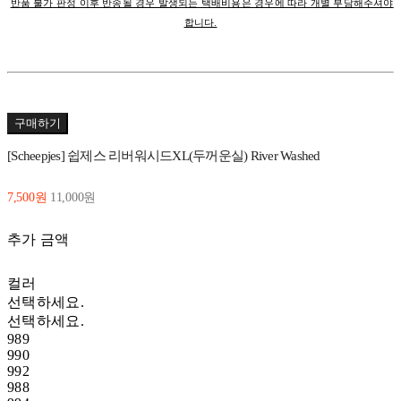
반품 불가 판정 이후 반송될 경우 발생되는 택배비용은 경우에 따라 개별 부담해주셔야
합니다.
구매하기
[Scheepjes] 쉽제스 리버워시드XL(두꺼운실) River Washed
7,500원
11,000원
추가 금액
컬러
선택하세요.
선택하세요.
989
990
992
988