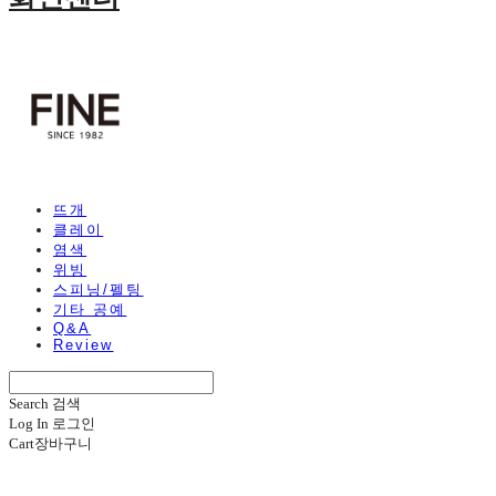
뜨개
클레이
염색
위빙
스피닝/펠팅
기타 공예
Q&A
Review
Search
검색
Log In
로그인
Cart
장바구니