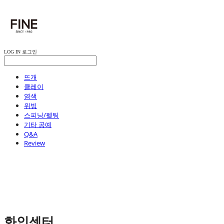
LOG IN
로그인
뜨개
클레이
염색
위빙
스피닝/펠팅
기타 공예
Q&A
Review
화인센터