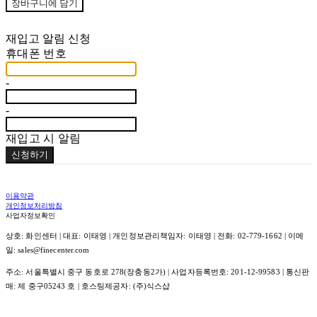
장바구니에 담기
재입고 알림 신청
휴대폰 번호
-
-
재입고 시 알림
신청하기
이용약관
개인정보처리방침
사업자정보확인
상호: 화인센터 | 대표: 이태영 | 개인정보관리책임자: 이태영 | 전화: 02-779-1662 | 이메
일: sales@finecenter.com
주소: 서울특별시 중구 동호로 278(장충동2가) | 사업자등록번호:
201-12-99583
| 통신판
매:
제 중구05243 호
| 호스팅제공자: (주)식스샵