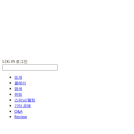
LOG IN
로그인
뜨개
클레이
염색
위빙
스피닝/펠팅
기타 공예
Q&A
Review