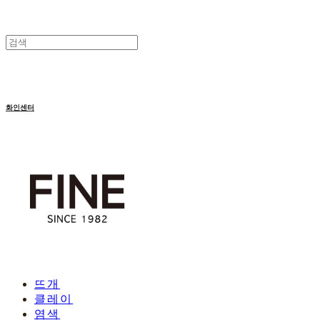
화인센터
뜨개
클레이
염색