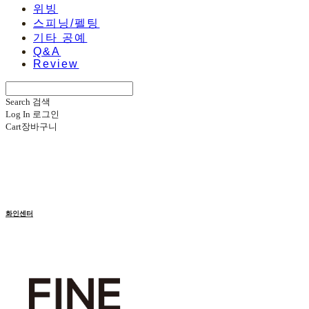
위빙
스피닝/펠팅
기타 공예
Q&A
Review
Search
검색
Log In
로그인
Cart
장바구니
화인센터