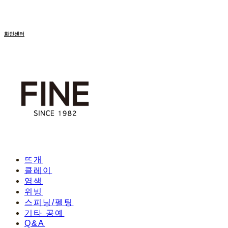
화인센터
뜨개
클레이
염색
위빙
스피닝/펠팅
기타 공예
Q&A