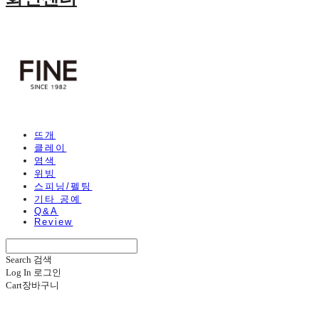
뜨개
클레이
염색
위빙
스피닝/펠팅
기타 공예
Q&A
Review
Search
검색
Log In
로그인
Cart
장바구니