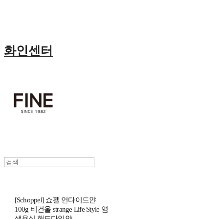
화인센터
[Schoppel] 쇼펠 언다이드얀
100g 비건울 strange Life Style 염
색용실 핸드다잉얀