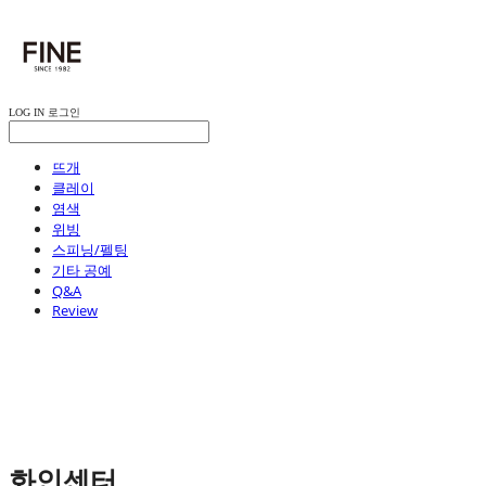
LOG IN
로그인
뜨개
클레이
염색
위빙
스피닝/펠팅
기타 공예
Q&A
Review
화인센터