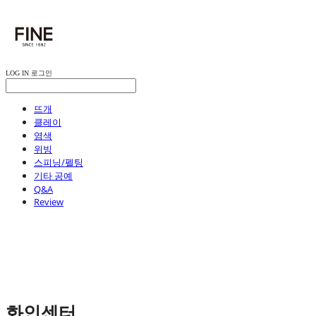
LOG IN
로그인
뜨개
클레이
염색
위빙
스피닝/펠팅
기타 공예
Q&A
Review
화인센터