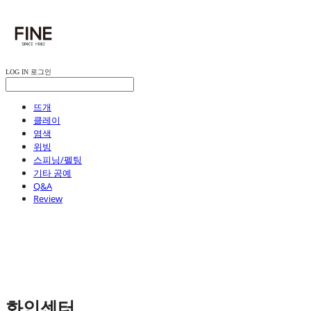
LOG IN
로그인
뜨개
클레이
염색
위빙
스피닝/펠팅
기타 공예
Q&A
Review
화인센터