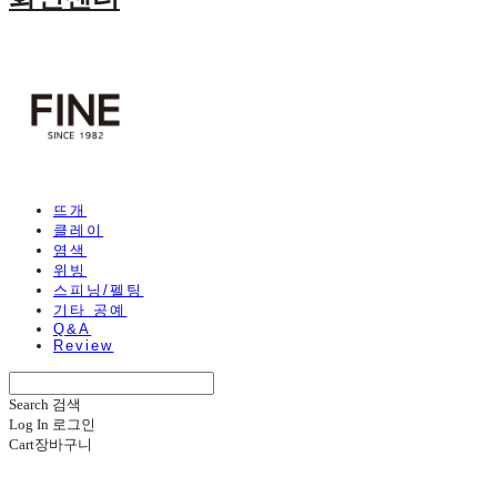
뜨개
클레이
염색
위빙
스피닝/펠팅
기타 공예
Q&A
Review
Search
검색
Log In
로그인
Cart
장바구니