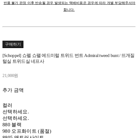
반품 불가 판정 이후 반송될 경우 발생되는 택배비용은 경우에 따라 개별 부담해주셔야
합니다.
구매하기
[Schoppel] 쇼펠 쇼팰 에드미럴 트위드 번트 Admiral tweed bunt / 뜨개질
털실 트위드실 네프사
21,000원
추가 금액
컬러
선택하세요.
선택하세요.
880 블랙
980 오프화이트 (품절)
8805 앤트러사이트