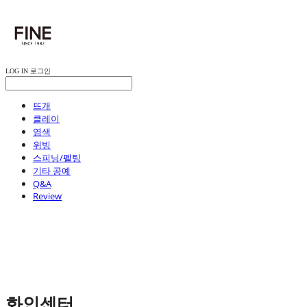
LOG IN
로그인
뜨개
클레이
염색
위빙
스피닝/펠팅
기타 공예
Q&A
Review
화인센터