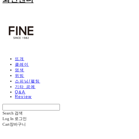
뜨개
클레이
염색
위빙
스피닝/펠팅
기타 공예
Q&A
Review
Search
검색
Log In
로그인
Cart
장바구니