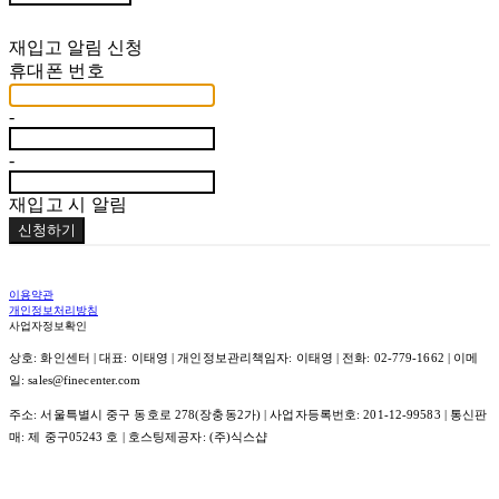
재입고 알림 신청
휴대폰 번호
-
-
재입고 시 알림
신청하기
이용약관
개인정보처리방침
사업자정보확인
상호: 화인센터 | 대표: 이태영 | 개인정보관리책임자: 이태영 | 전화: 02-779-1662 | 이메
일: sales@finecenter.com
주소: 서울특별시 중구 동호로 278(장충동2가) | 사업자등록번호:
201-12-99583
| 통신판
매:
제 중구05243 호
| 호스팅제공자: (주)식스샵