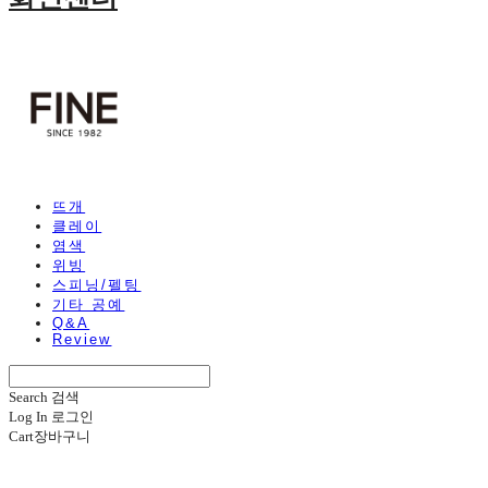
뜨개
클레이
염색
위빙
스피닝/펠팅
기타 공예
Q&A
Review
Search
검색
Log In
로그인
Cart
장바구니