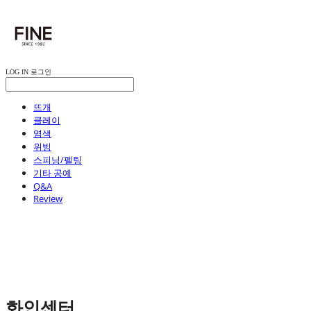
LOG IN
로그인
뜨개
클레이
염색
위빙
스피닝/펠팅
기타 공예
Q&A
Review
화인센터