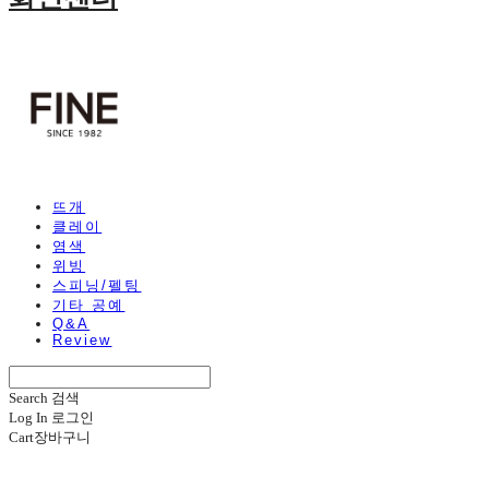
뜨개
클레이
염색
위빙
스피닝/펠팅
기타 공예
Q&A
Review
Search
검색
Log In
로그인
Cart
장바구니