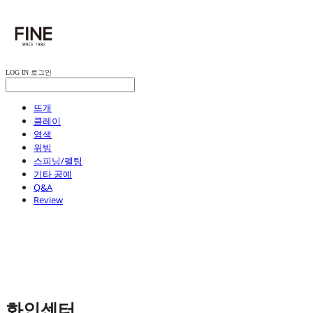
LOG IN
로그인
뜨개
클레이
염색
위빙
스피닝/펠팅
기타 공예
Q&A
Review
화인센터