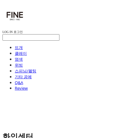
LOG IN
로그인
뜨개
클레이
염색
위빙
스피닝/펠팅
기타 공예
Q&A
Review
화인센터