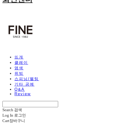
뜨개
클레이
염색
위빙
스피닝/펠팅
기타 공예
Q&A
Review
Search
검색
Log In
로그인
Cart
장바구니