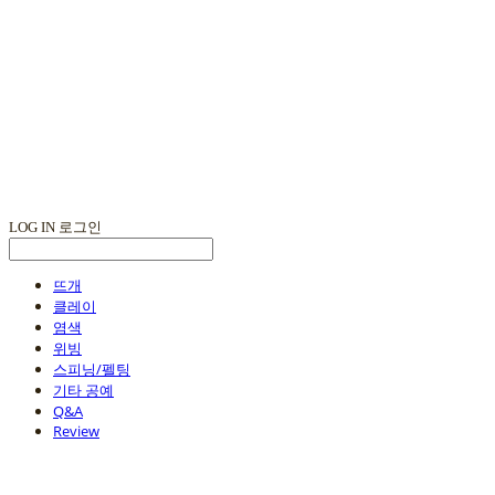
LOG IN
로그인
뜨개
클레이
염색
위빙
스피닝/펠팅
기타 공예
Q&A
Review