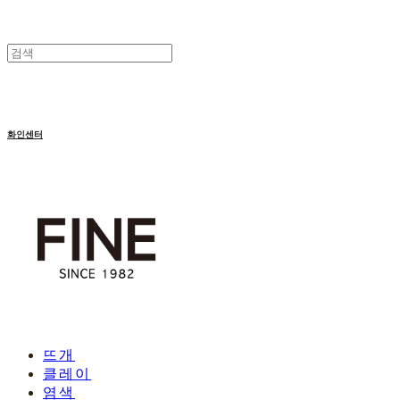
화인센터
뜨개
클레이
염색