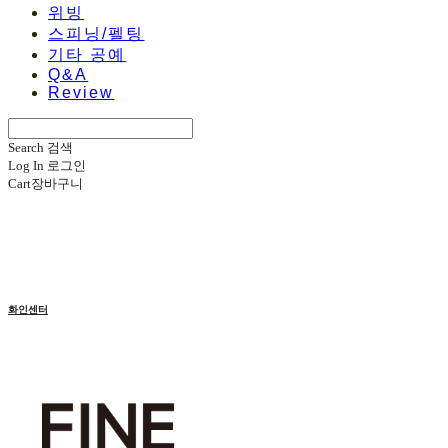
위빙
스피닝/펠팅
기타 공예
Q&A
Review
Search
검색
Log In
로그인
Cart
장바구니
화인센터