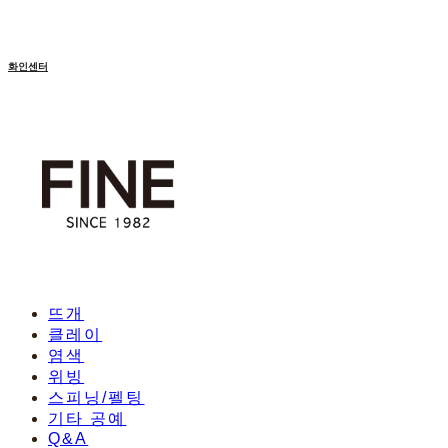
화인센터
뜨개
클레이
염색
위빙
스피닝/펠팅
기타 공예
Q&A