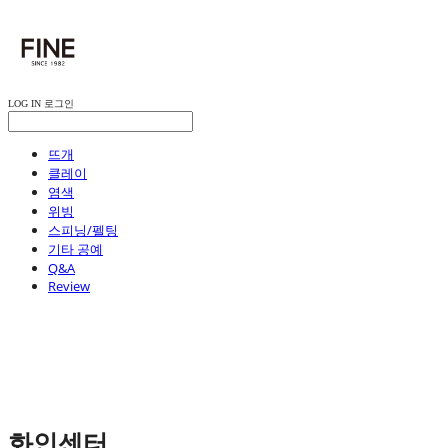
LOG IN
로그인
뜨개
클레이
염색
위빙
스피닝/펠팅
기타 공예
Q&A
Review
화인센터