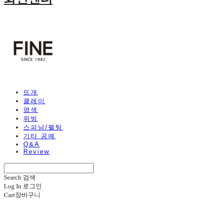
뜨개
클레이
염색
위빙
스피닝/펠팅
기타 공예
Q&A
Review
Search
검색
Log In
로그인
Cart
장바구니