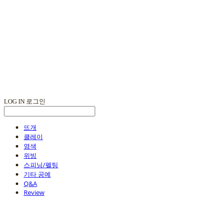
LOG IN
로그인
뜨개
클레이
염색
위빙
스피닝/펠팅
기타 공예
Q&A
Review