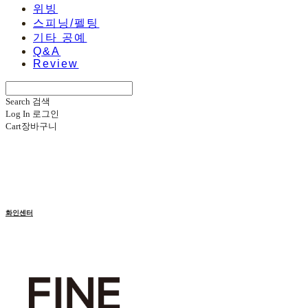
위빙
스피닝/펠팅
기타 공예
Q&A
Review
Search
검색
Log In
로그인
Cart
장바구니
화인센터