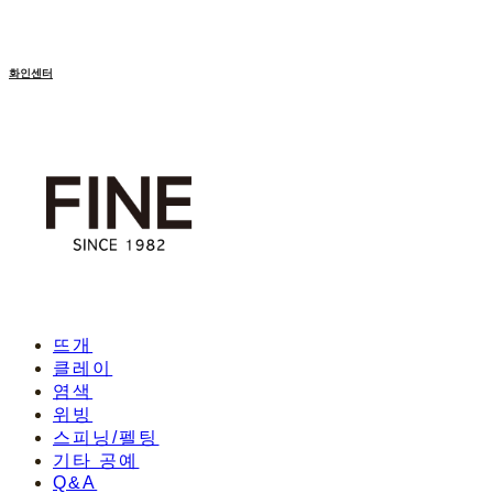
화인센터
뜨개
클레이
염색
위빙
스피닝/펠팅
기타 공예
Q&A