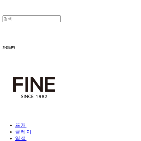
화인센터
뜨개
클레이
염색