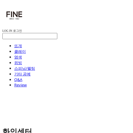
LOG IN
로그인
뜨개
클레이
염색
위빙
스피닝/펠팅
기타 공예
Q&A
Review
화인센터