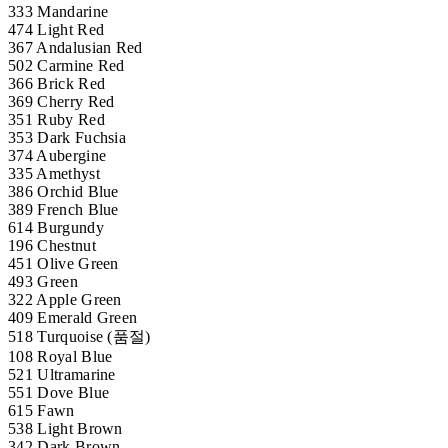
333 Mandarine
474 Light Red
367 Andalusian Red
502 Carmine Red
366 Brick Red
369 Cherry Red
351 Ruby Red
353 Dark Fuchsia
374 Aubergine
335 Amethyst
386 Orchid Blue
389 French Blue
614 Burgundy
196 Chestnut
451 Olive Green
493 Green
322 Apple Green
409 Emerald Green
518 Turquoise (품절)
108 Royal Blue
521 Ultramarine
551 Dove Blue
615 Fawn
538 Light Brown
342 Dark Brown