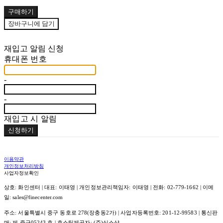
구매하기
장바구니에 담기
재입고 알림 신청
휴대폰 번호
-
-
재입고 시 알림
신청하기
이용약관
개인정보처리방침
사업자정보확인
상호: 화인센터 | 대표: 이태영 | 개인정보관리책임자: 이태영 | 전화: 02-779-1662 | 이메
일: sales@finecenter.com
주소: 서울특별시 중구 동호로 278(장충동2가) | 사업자등록번호:
201-12-99583
| 통신판
매:
제 중구05243 호
| 호스팅제공자: (주)식스샵