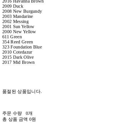
2016 Havanna Brown
2009 Duck
2008 New Burgundy
2003 Mandarine
2002 Messing
2001 Sun Yellow
2000 New Yellow
611 Green
354 Reed Green
323 Foundation Blue
2010 Cotedazur
2015 Dark Olive
2017 Mid Brown
품절된 상품입니다.
주문 수량
0개
총 상품 금액
0원