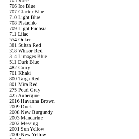
705 Rose
706 Ice Blue
707 Glacier Blue
710 Light Blue
708 Pistachio
709 Light Fuchsia
711 Lilac
554 Ocker
381 Sultan Red
318 Winsor Red
314 Limoges Blue
511 Dark Blue
482 Curry
701 Khaki
800 Targa Red
801 Mira Red
275 Pearl Gray
425 Aubergine
2016 Havanna Brown
2009 Duck
2008 New Burgundy
2003 Mandarine
2002 Messing
2001 Sun Yellow
2000 New Yellow