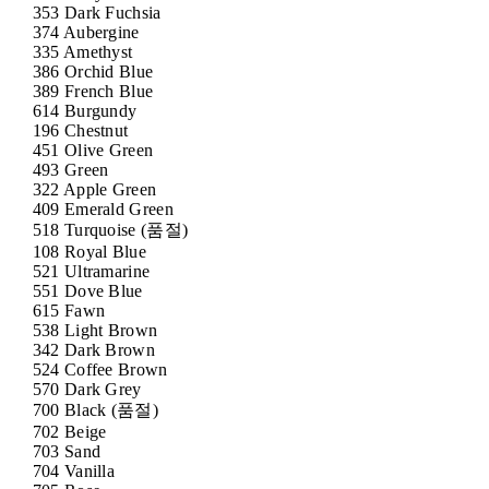
353 Dark Fuchsia
374 Aubergine
335 Amethyst
386 Orchid Blue
389 French Blue
614 Burgundy
196 Chestnut
451 Olive Green
493 Green
322 Apple Green
409 Emerald Green
518 Turquoise (품절)
108 Royal Blue
521 Ultramarine
551 Dove Blue
615 Fawn
538 Light Brown
342 Dark Brown
524 Coffee Brown
570 Dark Grey
700 Black (품절)
702 Beige
703 Sand
704 Vanilla