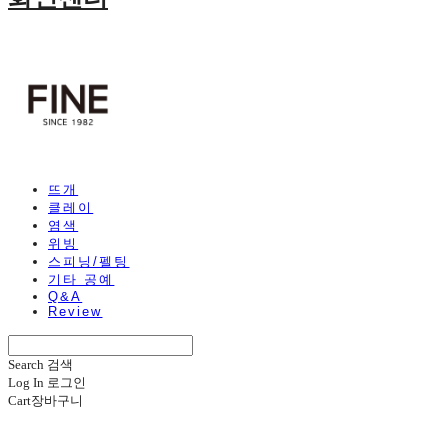
뜨개
클레이
염색
위빙
스피닝/펠팅
기타 공예
Q&A
Review
Search
검색
Log In
로그인
Cart
장바구니