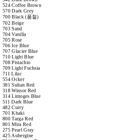
524 Coffee Brown
570 Dark Grey
700 Black (품절)
702 Beige
703 Sand
704 Vanilla
705 Rose
706 Ice Blue
707 Glacier Blue
710 Light Blue
708 Pistachio
709 Light Fuchsia
711 Lilac
554 Ocker
381 Sultan Red
318 Winsor Red
314 Limoges Blue
511 Dark Blue
482 Curry
701 Khaki
800 Targa Red
801 Mira Red
275 Pearl Gray
425 Aubergine