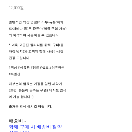
12,000원
일반적인 액상 염료(마라부/듀퐁/자가
드/자바나 등)은 증류수(약국 구입 가능)
와 희석하여 사용하실 수 있습니다.
* 더욱 고급진 퀄리티를 위해, 구타(물
빠짐 방지)와 고착제 함께 사용하시길
권장 드립니다.
#액상 #섬유용 #염료 #실크 #섬유염색
#독일산
대부분의 염료는 가정용 일반 세탁기
(드럼, 통돌이 등과는 무관) 에서도 염색
이 가능 합니다 :)
즐거운 염색 하시길 바랍니다.
배송비
-
함께 구매 시 배송비 절약