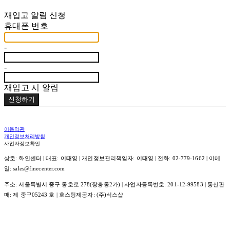
재입고 알림 신청
휴대폰 번호
-
-
재입고 시 알림
신청하기
이용약관
개인정보처리방침
사업자정보확인
상호: 화인센터 | 대표: 이태영 | 개인정보관리책임자: 이태영 | 전화: 02-779-1662 | 이메
일: sales@finecenter.com
주소: 서울특별시 중구 동호로 278(장충동2가) | 사업자등록번호:
201-12-99583
| 통신판
매:
제 중구05243 호
| 호스팅제공자: (주)식스샵