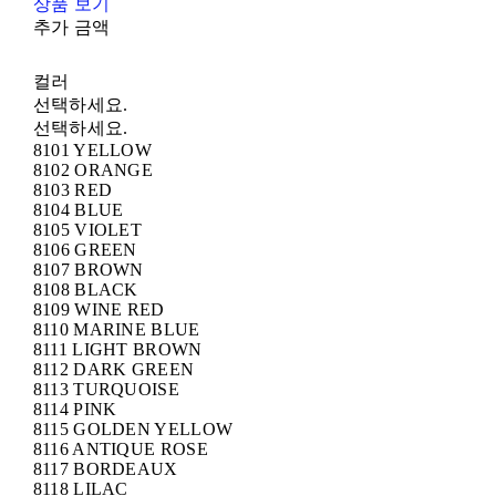
상품 보기
추가 금액
컬러
선택하세요.
선택하세요.
8101 YELLOW
8102 ORANGE
8103 RED
8104 BLUE
8105 VIOLET
8106 GREEN
8107 BROWN
8108 BLACK
8109 WINE RED
8110 MARINE BLUE
8111 LIGHT BROWN
8112 DARK GREEN
8113 TURQUOISE
8114 PINK
8115 GOLDEN YELLOW
8116 ANTIQUE ROSE
8117 BORDEAUX
8118 LILAC