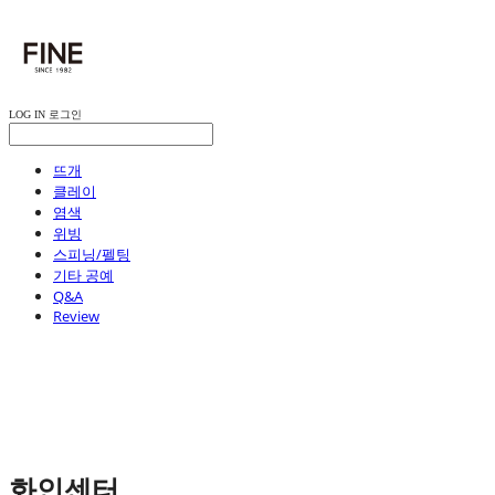
LOG IN
로그인
뜨개
클레이
염색
위빙
스피닝/펠팅
기타 공예
Q&A
Review
화인센터