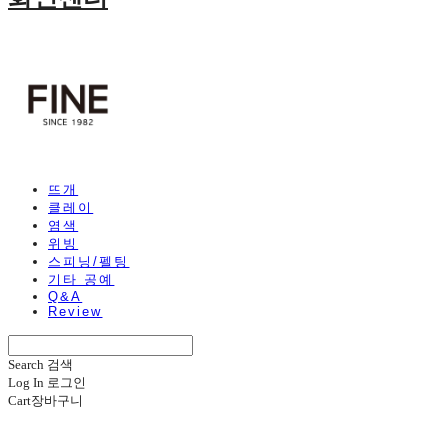
뜨개
클레이
염색
위빙
스피닝/펠팅
기타 공예
Q&A
Review
Search
검색
Log In
로그인
Cart
장바구니