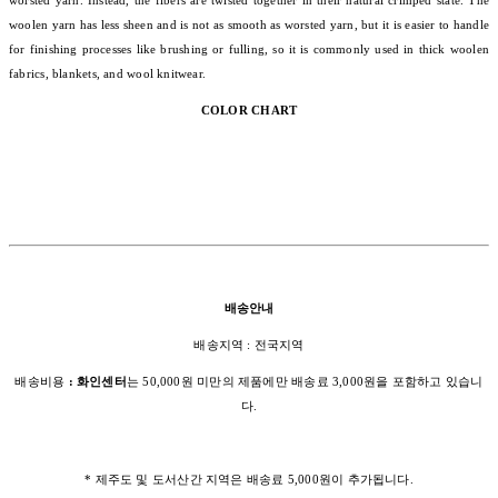
worsted yarn. Instead, the fibers are twisted together in their natural crimped state. The
woolen yarn has less sheen and is not as smooth as worsted yarn, but it is easier to handle
for finishing processes like brushing or fulling, so it is commonly used in thick woolen
fabrics, blankets, and wool knitwear.
COLOR CHART
배송안내
배송지역 : 전국지역
배송비용
: 화인센터
는 50,000원 미만의 제품에만 배송료 3,000원을 포함하고 있습니
다.
* 제주도 및 도서산간 지역은 배송료 5,000원이 추가됩니다.