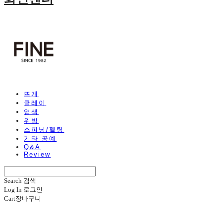
뜨개
클레이
염색
위빙
스피닝/펠팅
기타 공예
Q&A
Review
Search
검색
Log In
로그인
Cart
장바구니