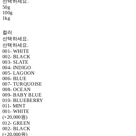
선택하세요.
50g
100g
1kg
컬러
선택하세요.
선택하세요.
001- WHITE
002- BLACK
003- SLATE
004- INDIGO
005- LAGOON
006- BLUE
007- TURQUOISE
008- OCEAN
009- BABY BLUE
010- BLUEBERRY
011- MINT
001- WHITE
(+20,000원)
012- GREEN
002- BLACK
(+20,000원)