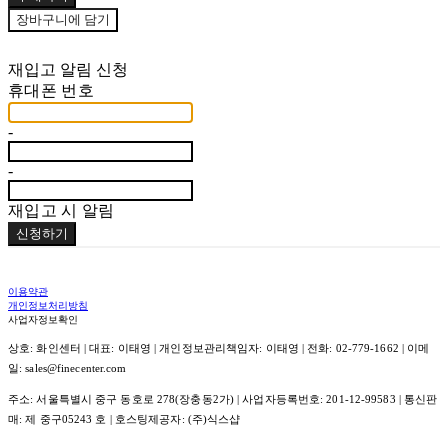
장바구니에 담기
재입고 알림 신청
휴대폰 번호
-
-
재입고 시 알림
신청하기
이용약관
개인정보처리방침
사업자정보확인
상호: 화인센터 | 대표: 이태영 | 개인정보관리책임자: 이태영 | 전화: 02-779-1662 | 이메
일: sales@finecenter.com
주소: 서울특별시 중구 동호로 278(장충동2가) | 사업자등록번호:
201-12-99583
| 통신판
매:
제 중구05243 호
| 호스팅제공자: (주)식스샵