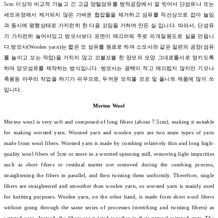
5cm 이상의 비교적 가늘고 긴 고급 양털섬유를 방적공장에서 잘 빗어서 단섬유나 또는
세모과정에서 제거되지 않은 가벼운 협잡물을 제거하고 섬유를 직선상으로 잡아 늘임
과 동시에 평행상태로 가지런히 한 다음 꼬임을 가하여 만든 실 입니다. 따라서, 단섬유
가 가지런히 늘어서있고 방모사보다 표면이 매끄러워 주로 뜨개질용도로 실을 만듭니
다.방모사(Woolen yarn)는 짧은 모 섬유를 원료로 하며 소모사와 같은 일련의 공정(섬유
를 늘이고 꼬는 작업)을 거치지 않고 꼬블꼬블 한 양모의 모양 그대로를서로 엉키도록
하여 양모섬유를 제작하는 방식입니다. 방모사는 광택이 적고 매끄럽지 않지만 기모나
축융등 마무리 작업을 하기가 쉬우므로, 두꺼운 모직물 모포 및 울니트 제품에 많이 쓰
입니다.
Merino Wool
Merino wool is very soft and composed of long fibers (about 7.5cm), making it suitable
for making worsted yarn. Worsted yarn and woolen yarn are two main types of yarn
made from wool fibers. Worsted yarn is made by combing relatively thin and long high-
quality wool fibers of 5cm or more in a worsted spinning mill, removing light impurities
such as short fibers or residual matter not removed during the combing process,
straightening the fibers in parallel, and then twisting them uniformly. Therefore, single
fibers are straightened and smoother than woolen yarn, so worsted yarn is mainly used
for knitting purposes. Woolen yarn, on the other hand, is made from short wool fibers
without going through the same series of processes (stretching and twisting fibers) as