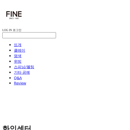
LOG IN
로그인
뜨개
클레이
염색
위빙
스피닝/펠팅
기타 공예
Q&A
Review
화인센터