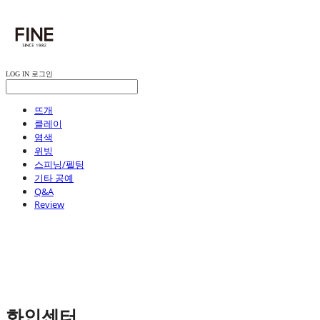
LOG IN
로그인
뜨개
클레이
염색
위빙
스피닝/펠팅
기타 공예
Q&A
Review
화인센터