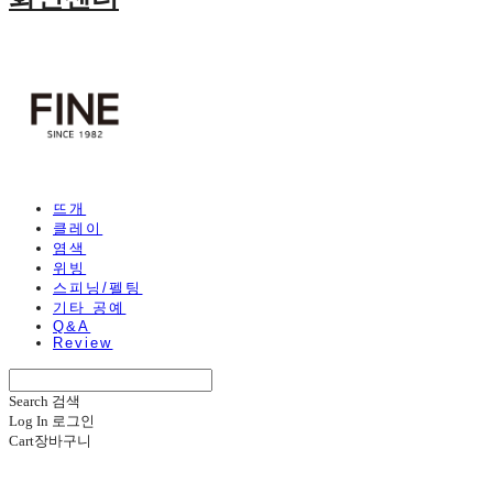
뜨개
클레이
염색
위빙
스피닝/펠팅
기타 공예
Q&A
Review
Search
검색
Log In
로그인
Cart
장바구니