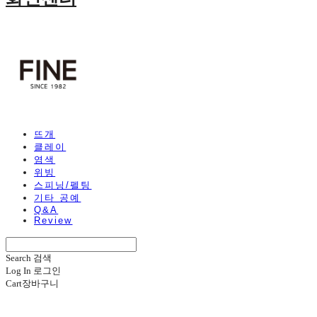
뜨개
클레이
염색
위빙
스피닝/펠팅
기타 공예
Q&A
Review
Search
검색
Log In
로그인
Cart
장바구니