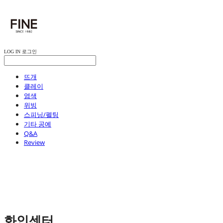
LOG IN
로그인
뜨개
클레이
염색
위빙
스피닝/펠팅
기타 공예
Q&A
Review
화인센터