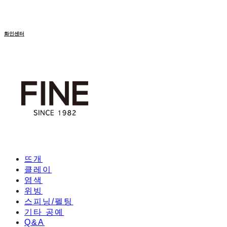
화인센터
뜨개
클레이
염색
위빙
스피닝/펠팅
기타 공예
Q&A