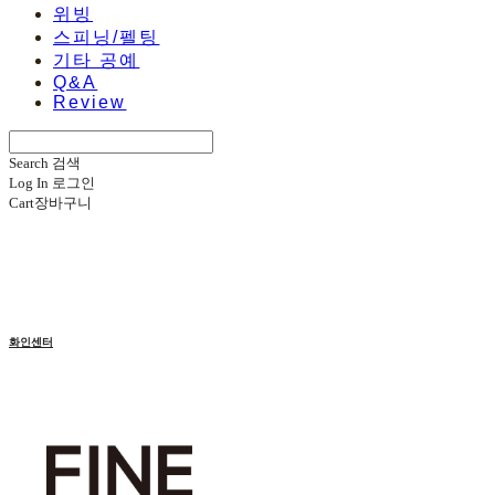
위빙
스피닝/펠팅
기타 공예
Q&A
Review
Search
검색
Log In
로그인
Cart
장바구니
화인센터