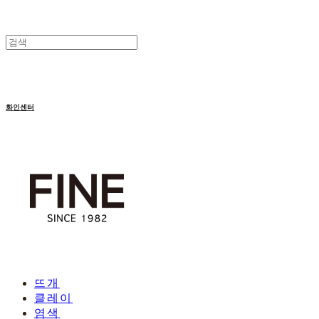
화인센터
뜨개
클레이
염색