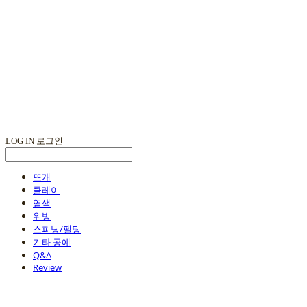
LOG IN
로그인
뜨개
클레이
염색
위빙
스피닝/펠팅
기타 공예
Q&A
Review