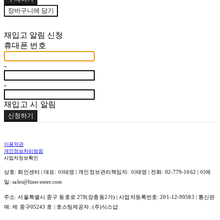
장바구니에 담기
재입고 알림 신청
휴대폰 번호
-
-
재입고 시 알림
신청하기
이용약관
개인정보처리방침
사업자정보확인
상호: 화인센터 | 대표: 이태영 | 개인정보관리책임자: 이태영 | 전화: 02-779-1662 | 이메
일: sales@finecenter.com
주소: 서울특별시 중구 동호로 278(장충동2가) | 사업자등록번호:
201-12-99583
| 통신판
매:
제 중구05243 호
| 호스팅제공자: (주)식스샵