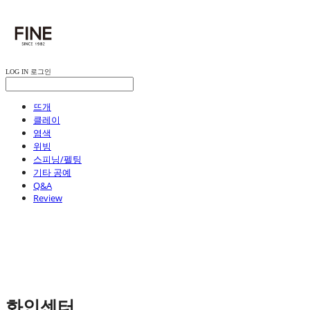
LOG IN
로그인
뜨개
클레이
염색
위빙
스피닝/펠팅
기타 공예
Q&A
Review
화인센터