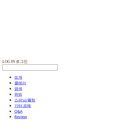
LOG IN
로그인
뜨개
클레이
염색
위빙
스피닝/펠팅
기타 공예
Q&A
Review