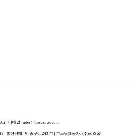
이메일: sales@finecenter.com
83
| 통신판매:
제 중구05243 호
| 호스팅제공자: (주)식스샵