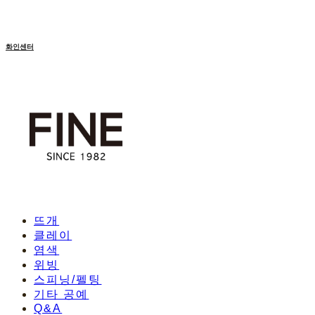
화인센터
뜨개
클레이
염색
위빙
스피닝/펠팅
기타 공예
Q&A