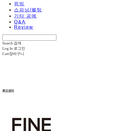
위빙
스피닝/펠팅
기타 공예
Q&A
Review
Search
검색
Log In
로그인
Cart
장바구니
화인센터