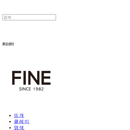
화인센터
뜨개
클레이
염색