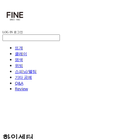
LOG IN
로그인
뜨개
클레이
염색
위빙
스피닝/펠팅
기타 공예
Q&A
Review
화인센터