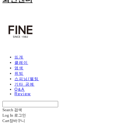
뜨개
클레이
염색
위빙
스피닝/펠팅
기타 공예
Q&A
Review
Search
검색
Log In
로그인
Cart
장바구니