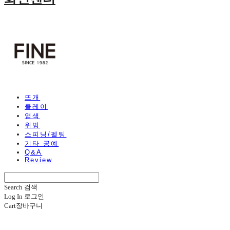
뜨개
클레이
염색
위빙
스피닝/펠팅
기타 공예
Q&A
Review
Search
검색
Log In
로그인
Cart
장바구니