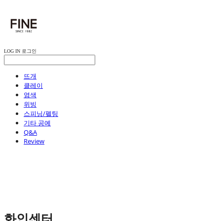
LOG IN
로그인
뜨개
클레이
염색
위빙
스피닝/펠팅
기타 공예
Q&A
Review
화인센터