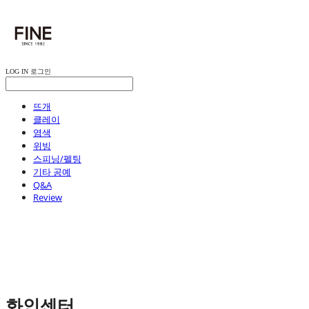
LOG IN
로그인
뜨개
클레이
염색
위빙
스피닝/펠팅
기타 공예
Q&A
Review
화인센터