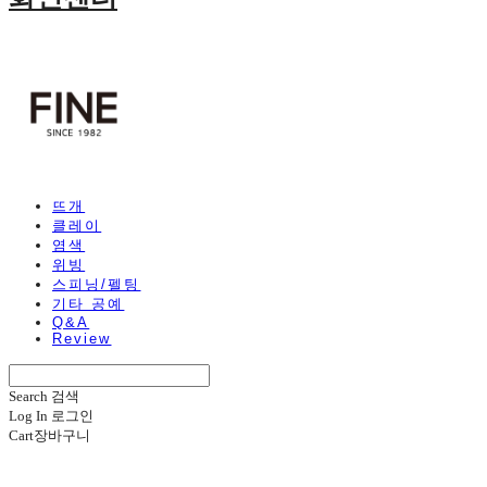
뜨개
클레이
염색
위빙
스피닝/펠팅
기타 공예
Q&A
Review
Search
검색
Log In
로그인
Cart
장바구니