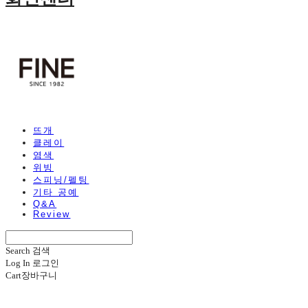
뜨개
클레이
염색
위빙
스피닝/펠팅
기타 공예
Q&A
Review
Search
검색
Log In
로그인
Cart
장바구니