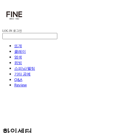
LOG IN
로그인
뜨개
클레이
염색
위빙
스피닝/펠팅
기타 공예
Q&A
Review
화인센터