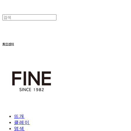
화인센터
뜨개
클레이
염색