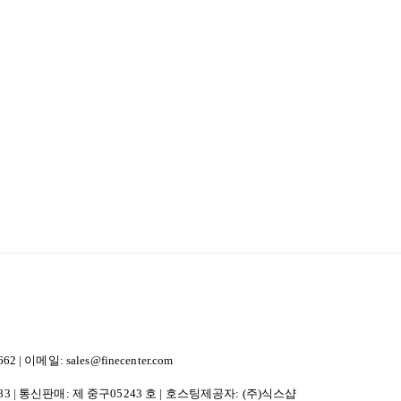
이메일: sales@finecenter.com
83
| 통신판매:
제 중구05243 호
| 호스팅제공자: (주)식스샵