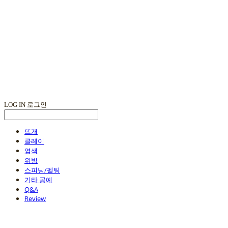
LOG IN
로그인
뜨개
클레이
염색
위빙
스피닝/펠팅
기타 공예
Q&A
Review