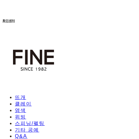
화인센터
뜨개
클레이
염색
위빙
스피닝/펠팅
기타 공예
Q&A