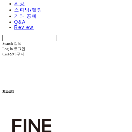
위빙
스피닝/펠팅
기타 공예
Q&A
Review
Search
검색
Log In
로그인
Cart
장바구니
화인센터