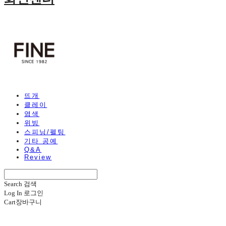
뜨개
클레이
염색
위빙
스피닝/펠팅
기타 공예
Q&A
Review
Search
검색
Log In
로그인
Cart
장바구니