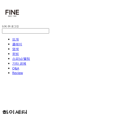
LOG IN
로그인
뜨개
클레이
염색
위빙
스피닝/펠팅
기타 공예
Q&A
Review
화인센터