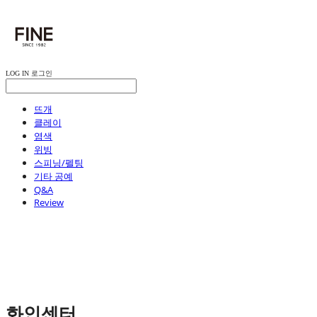
LOG IN
로그인
뜨개
클레이
염색
위빙
스피닝/펠팅
기타 공예
Q&A
Review
화인센터