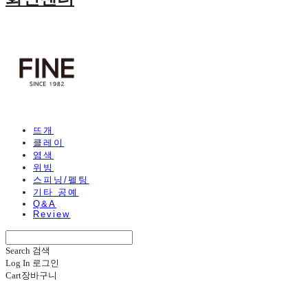
뜨개
클레이
염색
위빙
스피닝/펠팅
기타 공예
Q&A
Review
Search
검색
Log In
로그인
Cart
장바구니