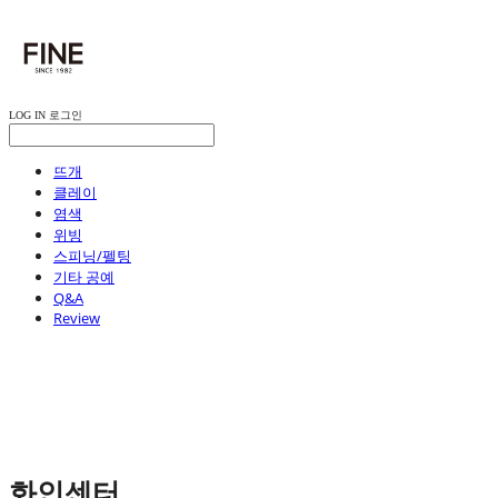
LOG IN
로그인
뜨개
클레이
염색
위빙
스피닝/펠팅
기타 공예
Q&A
Review
화인센터