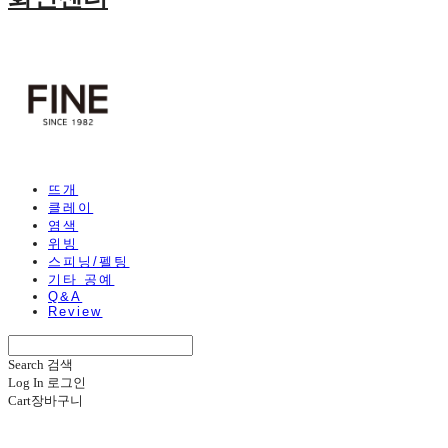
뜨개
클레이
염색
위빙
스피닝/펠팅
기타 공예
Q&A
Review
Search
검색
Log In
로그인
Cart
장바구니